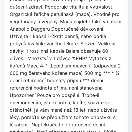
duševní zdraví. Podporuje vitalitu a vytrvalost.
Organická řeřicha peruánská (maca). Vhodné pro
vegetariány a vegany. Macu najdete také v našem
Anabolic Daggeru Doporučené dávkování
Užívejte 1 kapsli 1-2krát denně, nebo podle
pokynů kvalifikovaného lékaře. Složení Velikost
dávky: 1 rostlinná kapsle Balení obsahuje 60
dávek. Množství v 1 dávce %RHP* Výtažek z
kořenů Maca 4: 1 (Lepidium meyenii) (odpovídá 2
000 mg čerstvého kořene maca) 500 mg *** * %
denní referenční hodnoty příjmu *** denní
referenční hodnota příjmu není stanovena
Upozornění Pouze pro dospělé. Trpíte-li
onemocněním, jste těhotná, kojíte, snažíte se
otěhotnět, je vám méně než 18 let, nebo užíváte
léky, poraďte se před užitím tohoto přípravku s
lékařem. Nepřekračujte doporučené denní