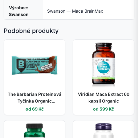
Výrobce:
Swanson — Maca BrainMax
Swanson
Podobné produkty
The Barbarian Proteinová
Viridian Maca Extract 60
Tyčinka Organic
kapslí Organic
Chocolate Coated Peanut
od 69 Kč
od 599 Kč
Maca, 68 g