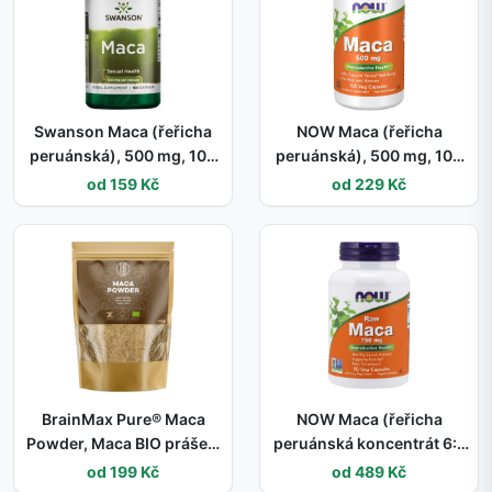
Swanson Maca (řeřicha
NOW Maca (řeřicha
peruánská), 500 mg, 100
peruánská), 500 mg, 100
kapslí
rostlinných kapslí
od 159 Kč
od 229 Kč
BrainMax Pure® Maca
NOW Maca (řeřicha
Powder, Maca BIO prášek,
peruánská koncentrát 6:1
200 g
RAW), 750 mg, 90
od 199 Kč
od 489 Kč
rostlinných kapslí