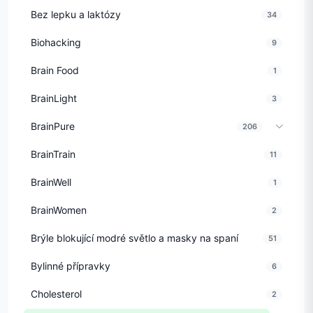
Bez lepku a laktózy
34
Biohacking
9
Brain Food
1
BrainLight
3
BrainPure
206
BrainTrain
11
BrainWell
1
BrainWomen
2
Brýle blokující modré světlo a masky na spaní
51
Bylinné přípravky
6
Cholesterol
2