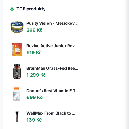
TOP produkty
Purity Vision - Měsíčková Zinková mast BIO, 150 ml
269 Kč
Revive Active Junior Revive, podpora imunity, děti 4-12 let, 20 sáčků
519 Kč
BrainMax Grass-Fed Beef Organ complex, hovězí orgány, 240 kapslí
1 299 Kč
Doctor’s Best Vitamin E Tocotrienols, 50 mg, 60 softgelových kapslí
699 Kč
WellMax From Black to White, Černá bělící zubní pasta, 105 g
139 Kč