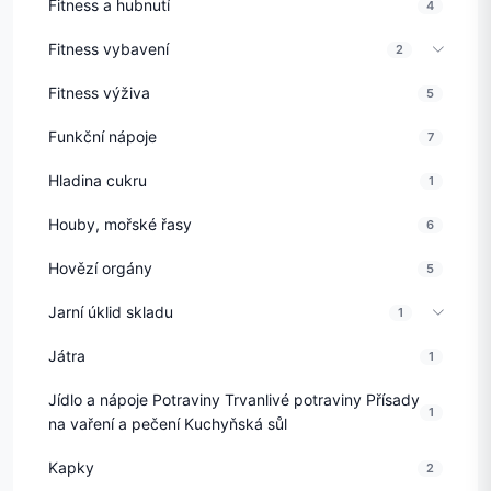
Fitness a hubnutí
4
Fitness vybavení
2
Fitness výživa
5
Funkční nápoje
7
Hladina cukru
1
Houby, mořské řasy
6
Hovězí orgány
5
Jarní úklid skladu
1
Játra
1
Jídlo a nápoje Potraviny Trvanlivé potraviny Přísady
1
na vaření a pečení Kuchyňská sůl
Kapky
2