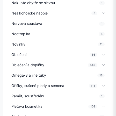
Nakupte chytře se slevou
1
Nealkoholické nápoje
5
Nervová soustava
1
Nootropika
5
Novinky
11
Oblečení
66
Oblečení a doplňky
542
Omega-3 a jiné tuky
13
Oříšky, sušené plody a semena
115
Paměť, soustředění
1
Pleťová kosmetika
108