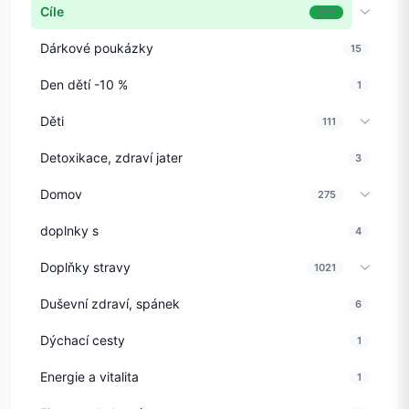
Cíle
255
Dárkové poukázky
15
Den dětí -10 %
1
Děti
111
Detoxikace, zdraví jater
3
Domov
275
doplnky s
4
Doplňky stravy
1021
Duševní zdraví, spánek
6
Dýchací cesty
1
Energie a vitalita
1