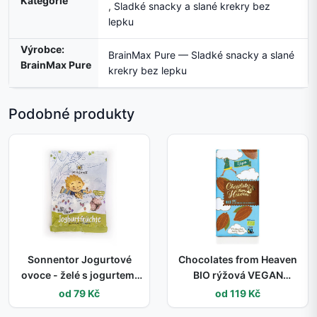
Kategorie
,
Sladké snacky a slané krekry bez
lepku
Výrobce:
BrainMax Pure — Sladké snacky a slané
BrainMax Pure
krekry bez lepku
Podobné produkty
Sonnentor Jogurtové
Chocolates from Heaven
ovoce - želé s jogurtem,
BIO rýžová VEGAN
BIO, 100 g
čokoláda 44%, 100 g
od 79 Kč
od 119 Kč