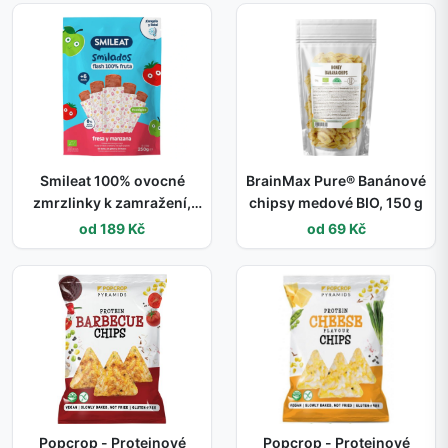
Smileat 100% ovocné
BrainMax Pure® Banánové
zmrzlinky k zamražení,
chipsy medové BIO, 150 g
jahoda a jablko, 250 g
od 189 Kč
od 69 Kč
Popcrop - Proteinové
Popcrop - Proteinové