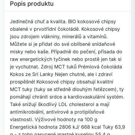
Popis produktu
Jedinečná chuť a kvalita. BIO kokosové chipsy
obalené v prvotřídní čokoládě. Kokosové chipsy
jsou zdrojem vlákniny, minerálů a vitamínů.
Můžete si je přidat do své oblíbené snídaňové
misky nebo kaše. Případně do pečení, přísada do
raw energetických tyčinek nebo prostě jen tak si
je vychutnat. Zdroj MCT tuků Prémiová čokoláda
Kokos ze Srí Lanky Nejen chutné, ale i zdraví
prospěšné! Kokosové chipsy obsahují kvalitní
MCT tuky (tuky se středně dlouhým řetězcem), ty
pomáhají chránit srdce a kardiovaskulární systém.
Také snižují škodlivý LDL cholesterol a mají
antimikrobiální, antivirové a protiplísňové
vlastnosti. Výživové hodnoty na 100 g
Energetická hodnota 2806 kJ/ 668 kcal Tuky 63,9
g - z toho nasycené mastné kyseliny 55,4 g