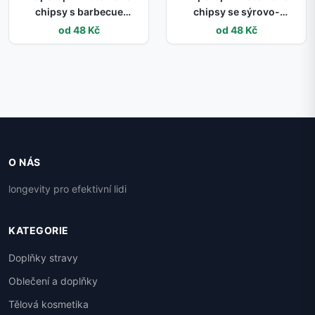
chipsy s barbecue
chipsy se sýrovo-
příchutí, 60 g
cibulovou příchutí, 60 g
od 48 Kč
od 48 Kč
O NÁS
longevity pro efektivní lidi
KATEGORIE
Doplňky stravy
Oblečení a doplňky
Tělová kosmetika