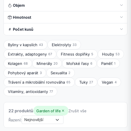
Objem
Hmotnost
Počet kusů
Byliny v kapslích
Elektrolyty
43
33
Extrakty, adaptogeny
Fitness doplňky
Houby
67
5
53
Kolagen
Minerály
Mořské řasy
Paměť
68
20
6
1
Pohybový aparát
Sexualita
3
2
Trávení a mikrobiální rovnováha
Tuky
Vegan
65
27
4
Vitamíny, antioxidanty
77
22 produktů
Garden of life
Zrušit vše
Řazení: