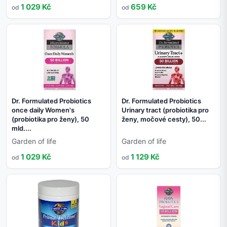
1 029 Kč
659 Kč
od
od
Dr. Formulated Probiotics
Dr. Formulated Probiotics
once daily Women's
Urinary tract (probiotika pro
(probiotika pro ženy), 50
ženy, močové cesty), 50...
mld....
Garden of life
Garden of life
1 029 Kč
1 129 Kč
od
od