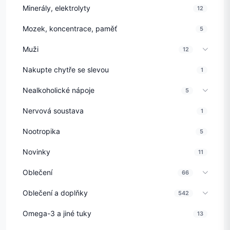
Minerály, elektrolyty
12
Mozek, koncentrace, paměť
5
Muži
12
Nakupte chytře se slevou
1
Nealkoholické nápoje
5
Nervová soustava
1
Nootropika
5
Novinky
11
Oblečení
66
Oblečení a doplňky
542
Omega-3 a jiné tuky
13