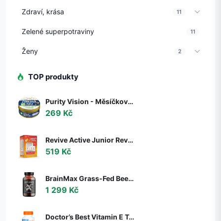
Zdraví, krása
11
Zelené superpotraviny
11
Ženy
2
TOP produkty
Purity Vision - Měsíčková Zinková mast BIO, 150 ml
269 Kč
Revive Active Junior Revive, podpora imunity, děti 4-12 let, 20 sáčků
519 Kč
BrainMax Grass-Fed Beef Organ complex, hovězí orgány, 240 kapslí
1 299 Kč
Doctor’s Best Vitamin E Tocotrienols, 50 mg, 60 softgelových kapslí