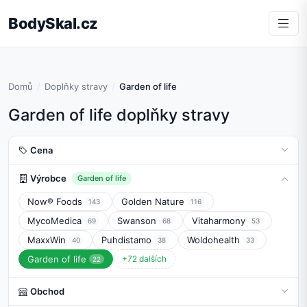
BodySkal.cz
Domů
Doplňky stravy
Garden of life
Garden of life doplňky stravy
Cena
Výrobce
Garden of life
Now® Foods
Golden Nature
143
116
MycoMedica
Swanson
Vitaharmony
69
68
53
MaxxWin
Puhdistamo
Woldohealth
40
38
33
Garden of life
+72 dalších
22
Obchod