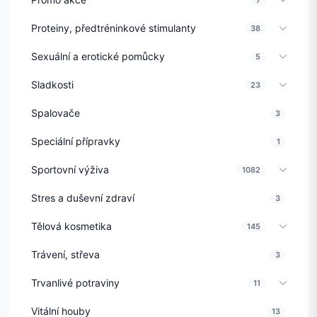
Proteiny, předtréninkové stimulanty
38
Sexuální a erotické pomůcky
5
Sladkosti
23
Spalovače
3
Speciální přípravky
1
Sportovní výživa
1082
Stres a duševní zdraví
3
Tělová kosmetika
145
Trávení, střeva
3
Trvanlivé potraviny
11
Vitální houby
13