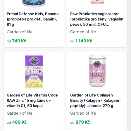
Primal Defense Kids, Banana
Raw Probiotics vaginal care
(probiotika pro děti, banán),
(probiotika pro ženy, vaginální
81 g
péče), 50 mld. CFU,...
Garden of life
Garden of life
749 Kč
1 149 Kč
od
od
Garden of Life Vitamin Code
Garden of Life Collagen
RAW Zinc 15 mg (zinek +
Beauty (Kolagen - Kolagenní
vitamín C), 60 kapslí
peptidy), Jahoda, 270 g
Garden of life
Garden of life
489 Kč
879 Kč
od
od