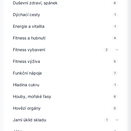
Duševní zdraví, spánek
6
Dýchací cesty
1
Energie a vitalita
1
Fitness a hubnutí
4
Fitness vybavení
2
Fitness výživa
5
Funkční nápoje
7
Hladina cukru
1
Houby, mořské řasy
6
Hovězí orgány
5
Jarní úklid skladu
1