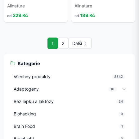
Allnature
Allnature
229 Kč
189 Kč
od
od
1
2
Další
Kategorie
Všechny produkty
8542
Adaptogeny
16
Bez lepku a laktózy
34
Biohacking
9
Brain Food
1
BrainLight
3