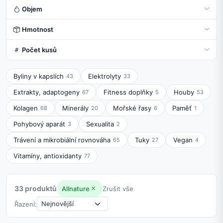
Objem
Hmotnost
Počet kusů
Byliny v kapslích
Elektrolyty
43
33
Extrakty, adaptogeny
Fitness doplňky
Houby
67
5
53
Kolagen
Minerály
Mořské řasy
Paměť
68
20
6
1
Pohybový aparát
Sexualita
3
2
Trávení a mikrobiální rovnováha
Tuky
Vegan
65
27
4
Vitamíny, antioxidanty
77
33 produktů
Allnature
Zrušit vše
Řazení: