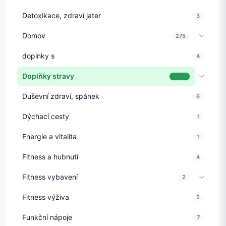
Detoxikace, zdraví jater
3
Domov
275
doplnky s
4
Doplňky stravy
1021
Duševní zdraví, spánek
6
Dýchací cesty
1
Energie a vitalita
1
Fitness a hubnutí
4
Fitness vybavení
2
Fitness výživa
5
Funkční nápoje
7