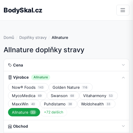
BodySkal.cz
Domů
Doplňky stravy
Allnature
Allnature doplňky stravy
Cena
Výrobce
Allnature
Now® Foods
Golden Nature
143
116
MycoMedica
Swanson
Vitaharmony
69
68
53
MaxxWin
Puhdistamo
Woldohealth
40
38
33
Allnature
+72 dalších
33
Obchod