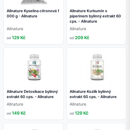
Allnature Kyselina citronová 1
Allnature Kurkumin s
000 g - Allnature
piperinem bylinný extrakt 60
cps. - Allnature
Allnature
Allnature
129 Kč
209 Kč
od
od
Allnature Detoxikace bylinný
Allnature Kozlík bylinný
extrakt 60 cps. - Allnature
extrakt 60 cps. - Allnature
Allnature
Allnature
149 Kč
129 Kč
od
od