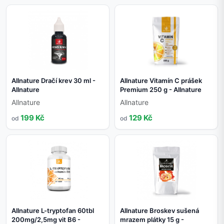
Allnature Dračí krev 30 ml -
Allnature Vitamín C prášek
Allnature
Premium 250 g - Allnature
Allnature
Allnature
199 Kč
129 Kč
od
od
Allnature L-tryptofan 60tbl
Allnature Broskev sušená
200mg/2,5mg vit B6 -
mrazem plátky 15 g -