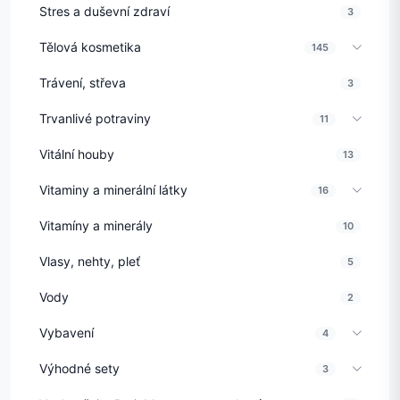
Stres a duševní zdraví
3
Tělová kosmetika
145
Trávení, střeva
3
Trvanlivé potraviny
11
Vitální houby
13
Vitaminy a minerální látky
16
Vitamíny a minerály
10
Vlasy, nehty, pleť
5
Vody
2
Vybavení
4
Výhodné sety
3