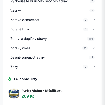
Vyzkoušejte BrainMax sety pro zdraví
7
Vzorky
3
Zdravá domácnost
7
Zdravé tuky
1
Zdraví a doplňky stravy
114
Zdraví, krása
11
Zelené superpotraviny
11
Ženy
2
TOP produkty
Purity Vision - Měsíčková Zinková mast BIO, 150 ml
269 Kč