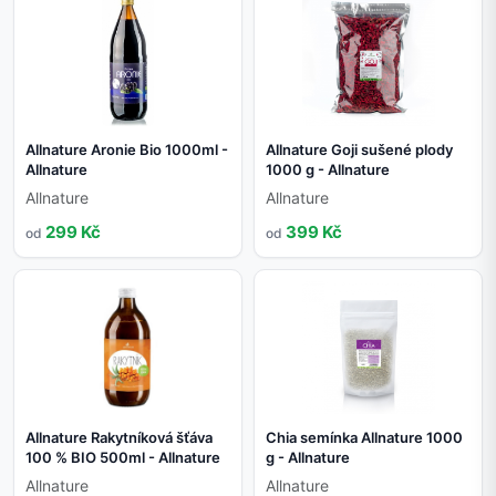
Allnature Aronie Bio 1000ml -
Allnature Goji sušené plody
Allnature
1000 g - Allnature
Allnature
Allnature
299 Kč
399 Kč
od
od
Allnature Rakytníková šťáva
Chia semínka Allnature 1000
100 % BIO 500ml - Allnature
g - Allnature
Allnature
Allnature