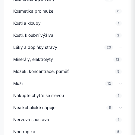
Kosmetika pro muže
6
Kosti a klouby
1
Kosti, kloubní výživa
2
Léky a doplňky stravy
23
Minerály, elektrolyty
12
Mozek, koncentrace, paměť
5
Muži
12
Nakupte chytře se slevou
1
Nealkoholické nápoje
5
Nervová soustava
1
Nootropika
5