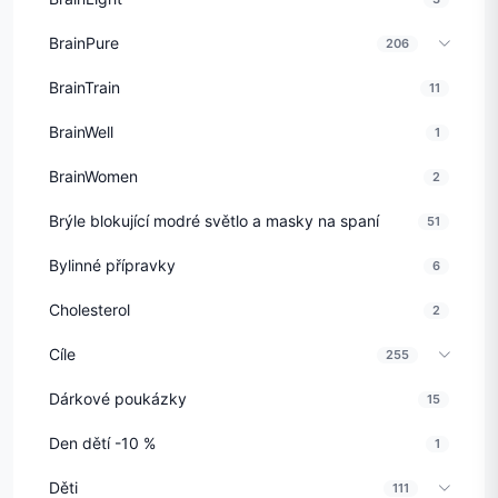
BrainPure
206
BrainTrain
11
BrainWell
1
BrainWomen
2
Brýle blokující modré světlo a masky na spaní
51
Bylinné přípravky
6
Cholesterol
2
Cíle
255
Dárkové poukázky
15
Den dětí -10 %
1
Děti
111