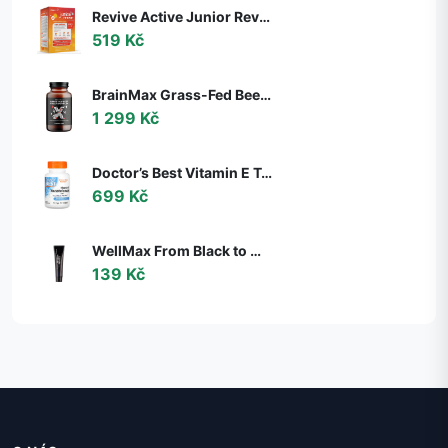
Revive Active Junior Revive, podpora imunity, děti 4-12 let, 20 sáčků
519 Kč
BrainMax Grass-Fed Beef Organ complex, hovězí orgány, 240 kapslí
1 299 Kč
Doctor’s Best Vitamin E Tocotrienols, 50 mg, 60 softgelových kapslí
699 Kč
WellMax From Black to White, Černá bělící zubní pasta, 105 g
139 Kč