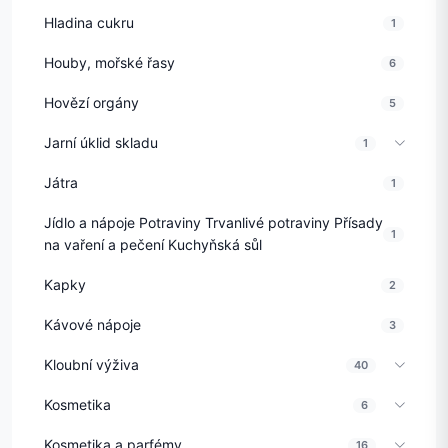
Hladina cukru
1
Houby, mořské řasy
6
Hovězí orgány
5
Jarní úklid skladu
1
Játra
1
Jídlo a nápoje Potraviny Trvanlivé potraviny Přísady
1
na vaření a pečení Kuchyňská sůl
Kapky
2
Kávové nápoje
3
Kloubní výživa
40
Kosmetika
6
Kosmetika a parfémy
16